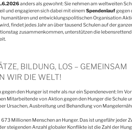
1.6.2026
anders als gewohnt: Sie nehmen am weltweiten Sch
il und engagieren sich dabei mit einem
Spendenlauf
gegen 
er humanitären und entwicklungspolitischen Organisation Akt
ird, findet jedes Jahr an über tausend Schulen auf der ganzen
tionstag zusammenkommen, unterstützen die lebensrettende
it.
ÄTZE, BILDUNG, LOS – GEMEINSAM
 WIR DIE WELT!
 gegen den Hunger ist mehr als nur ein Spendenevent: Im Vor
en Mitarbeitende von Aktion gegen den Hunger die Schule un
ber Ursachen, Ausbreitung und Behandlung von Mangelernähr
zu 673 Millionen Menschen an Hunger. Das ist ungefähr jeder 
der steigenden Anzahl globaler Konflikte ist die Zahl der Hun