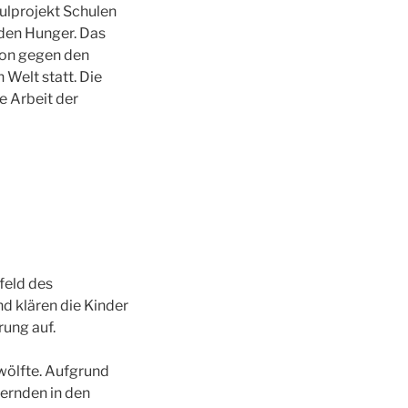
ulprojekt Schulen
den Hunger. Das
ion gegen den
 Welt statt. Die
 Arbeit der
feld des
d klären die Kinder
ung auf.
Zwölfte. Aufgrund
gernden in den