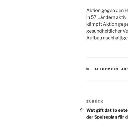
Aktion gegen den Hu
in 57 Ländern aktiv
kämpft Aktion geg
gesundheitlicher V
Aufbau nachhaltige
KATEGORIEN
ALLGEMEIN
,
AU
Beitragsnav
Vorheriger
ZURÜCK
Beitrag
Wat gift dat to eete
der Speiseplan für 