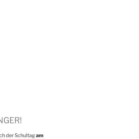
NGER!
ich der Schultag
am