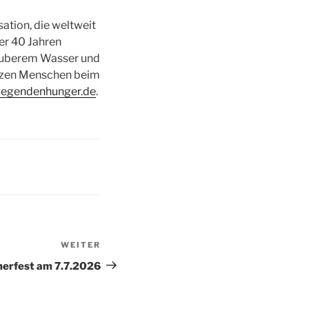
ation, die weltweit
ber 40 Jahren
auberem Wasser und
ützen Menschen beim
egendenhunger.de
.
WEITER
Nächster
Beitrag
rfest am 7.7.2026