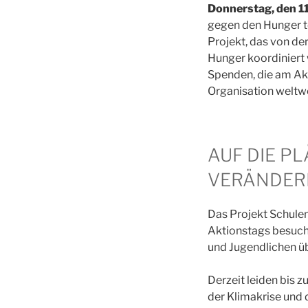
Donnerstag, den 1
gegen den Hunger te
Projekt, das von d
Hunger koordiniert w
Spenden, die am Ak
Organisation weltwe
AUF DIE PL
VERÄNDERN
Das Projekt Schulen
Aktionstags besuch
und Jugendlichen ü
Derzeit leiden bis 
der Klimakrise und 