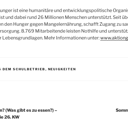
nger ist eine humanitäre und entwicklungspolitische Organis
 ist und dabei rund 26 Millionen Menschen unterstützt. Seit ü
en den Hunger gegen Mangelernährung, schafft Zugang zu s
ersorgung. 8.769 Mitarbeitende leisten Nothilfe und unterst
r Lebensgrundlagen. Mehr Informationen unter:
www.aktiong
S DEM SCHULBETRIEB
,
NEUIGKEITEN
igation
n? (Was gibt es zu essen?) –
Somme
die 26. KW