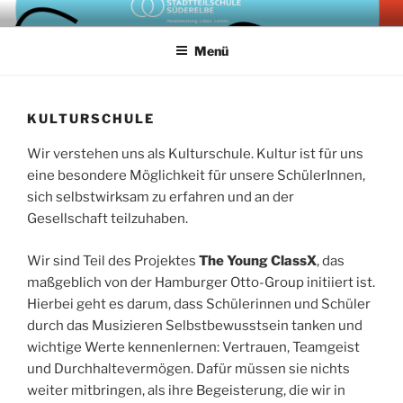
Zum
Homepage der Stadtteilschule Süderelbe Hamburg
Inhalt
Menü
springen
KULTURSCHULE
Wir verstehen uns als Kulturschule. Kultur ist für uns
eine besondere Möglichkeit für unsere SchülerInnen,
sich selbstwirksam zu erfahren und an der
Gesellschaft teilzuhaben.
Wir sind Teil des Projektes
The Young ClassX
, das
maßgeblich von der Hamburger Otto-Group initiiert ist.
Hierbei geht es darum, dass Schülerinnen und Schüler
durch das Musizieren Selbstbewusstsein tanken und
wichtige Werte kennenlernen: Vertrauen, Teamgeist
und Durchhaltevermögen. Dafür müssen sie nichts
weiter mitbringen, als ihre Begeisterung, die wir in