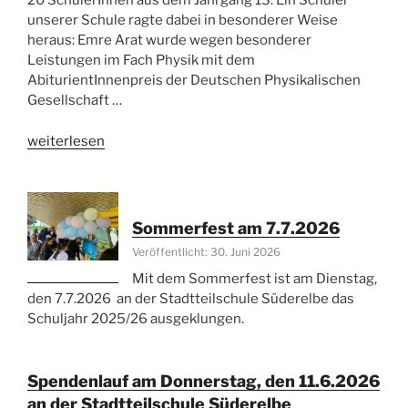
20 SchülerInnen aus dem Jahrgang 13. Ein Schüler
unserer Schule ragte dabei in besonderer Weise
heraus: Emre Arat wurde wegen besonderer
Leistungen im Fach Physik mit dem
AbiturientInnenpreis der Deutschen Physikalischen
Gesellschaft …
„Abschlussfeiern
weiterlesen
an
der
Stadtteilschule
Süderelbe:
Sommerfest am 7.7.2026
Emre
Veröffentlicht: 30. Juni 2026
Arat
Mit dem Sommerfest ist am Dienstag,
erhält
den 7.7.2026 an der Stadtteilschule Süderelbe das
AbiturientInnenpreis
Schuljahr 2025/26 ausgeklungen.
der
Deutschen
Physikalischen
Spendenlauf am Donnerstag, den 11.6.2026
Gesellschaft“
an der Stadtteilschule Süderelbe